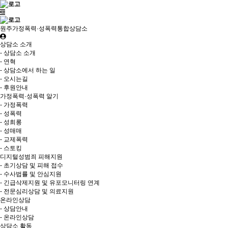
원주가정폭력·성폭력통합상담소
상담소 소개
- 상담소 소개
- 연혁
- 상담소에서 하는 일
- 오시는길
- 후원안내
가정폭력·성폭력 알기
- 가정폭력
- 성폭력
- 성희롱
- 성매매
- 교제폭력
- 스토킹
디지털성범죄 피해지원
- 초기상담 및 피해 접수
- 수사법률 및 안심지원
- 긴급삭제지원 및 유포모니터링 연계
- 전문심리상담 및 의료지원
온라인상담
- 상담안내
- 온라인상담
상담소 활동